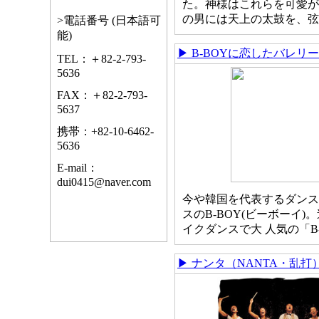
た。 神様はこれらを可愛が
の男には天上の太鼓を、弦
>電話番号 (日本語可
能)
▶ B-BOYに恋したバレリ
TEL：＋82-2-793-
5636
FAX：＋82-2-793-
5637
携帯：+82-10-6462-
5636
E-mail：
dui0415@naver.com
今や韓国を代表するダンス
スのB-BOY(ビーボーイ)
イクダンスで大 人気の「B
▶ ナンタ（NANTA・乱打