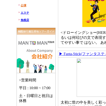
公演
エステ
免税店
<ドローイングショー[HER
るいは何竝びの文で表現す
てやすい事で はない。 あ
▶ Fanta-Stick(ファンタス
>営業時間
平日 : 10:00 ~ 17:00
土・日曜日と祝日は
休務
太初に世の中を美しく彩っ