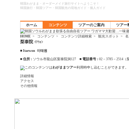
韓国わがまま・オーダーメイド旅行サイトへようこそ！
韓国旅行・韓国ツアー・韓国観光の現地ガイド・個人ガイド
ホーム
コンテンツ
ツアーのご案内
ツアー
HOME
>
コンテンツ
>
コンテンツ詳細検索
>
観光スポット
>
名
梨泰院
ｲﾃｳｫﾝ
■
Itaewon 이태원
■
住所 :
ソウル市龍山区梨泰院洞127 ■
電話番号 :
02－3785－251
このコンテンツは
わがままツアー
利用時申し込むことができます。
詳細情報
アクセス
その他情報