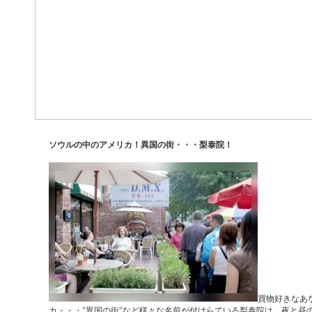
ソウルの中のアメリカ！異国の街・・・梨泰院！
買物好きなあ
カ・・・"異国の街"など様々な名前が付けらている梨泰院は、夜と昼