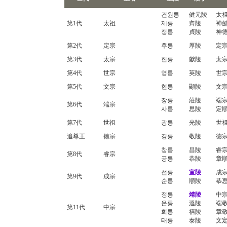
건원릉
健元陵
太
第1代
太祖
제릉
齊陵
神
정릉
貞陵
神
第2代
定宗
후릉
厚陵
定宗
第3代
太宗
헌릉
獻陵
太宗
第4代
世宗
영릉
英陵
世宗
第5代
文宗
현릉
顯陵
文宗
장릉
莊陵
端
第6代
端宗
사릉
思陵
定
第7代
世祖
광릉
光陵
世祖
追尊王
徳宗
경릉
敬陵
徳宗
창릉
昌陵
睿宗
第8代
睿宗
공릉
恭陵
章
선릉
宣陵
成宗
第9代
成宗
순릉
順陵
恭
정릉
靖陵
中
온릉
溫陵
端
第11代
中宗
희릉
禧陵
章
태릉
泰陵
文