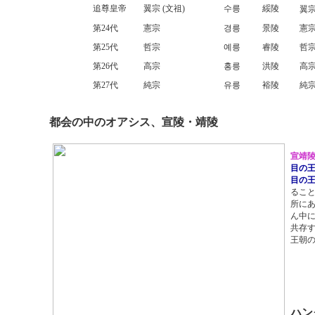
追尊皇帝
翼宗 (文祖)
수릉
綏陵
翼宗
第24代
憲宗
경릉
景陵
憲宗
第25代
哲宗
예릉
睿陵
哲宗
第26代
高宗
홍릉
洪陵
高宗
第27代
純宗
유릉
裕陵
純宗
都会の中のオアシス、宣陵・靖陵
宣靖
目の
目の
るこ
所に
ん中に
共存
王朝
ハン