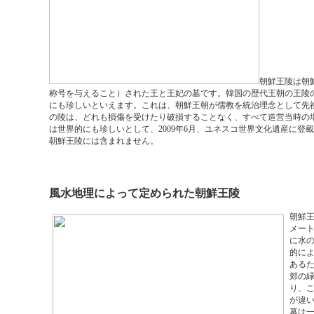
朝鮮王陵は朝鮮
称号を与えること）された王と王妃の墓です。韓国の歴代王朝の王陵
にも珍しいといえます。これは、朝鮮王朝が儒教を統治理念として先
の陵は、どれも損傷を受けたり破損することなく、すべて造営当時の
は世界的にも珍しいとして、2009年6月、ユネスコ世界文化遺産に
朝鮮王陵には含まれません。
風水地理によって定められた朝鮮王陵
朝鮮王
メー
に水
的に
ある
郊の緑
り、こ
が違
墓は