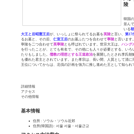
陵
韓国
並ん
いる
大王と后昭憲王后
が、いっしょに祭られてるお墓を
英陵
と言い、
第1
るお墓と、その后、
仁宣王后
のお墓ふたつを合わせて
寧陵
と言います
寧陵を二つ合わせて
英寧陵
とも呼ばれています。世宗大王は。
ハング
を行ったことが、とても有名で、その他にも人々が必要とする、いろ
たりもしました。
儒教の理想とする王道政治
を展開したとされ李氏朝
も優れた君主とされています。また孝宗は、長い間、人質として清に
王位についてからは、北伐の計画を強力に推し進めた王として知られ
詳細情報
アクセス
その他情報
基本情報
住所 : ソウル・ソウル近郊
住所(韓国語) : 서울 서울・서울근교