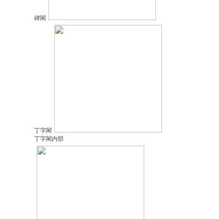
碑閣
丁字閣
丁字閣内部