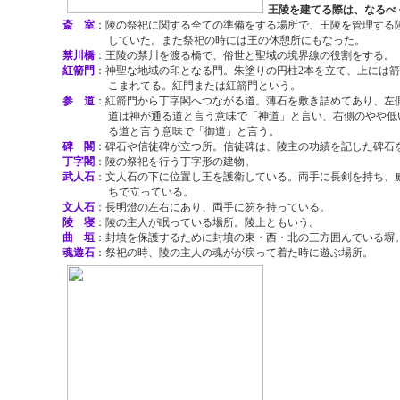
王陵を建てる際は、なるべ
斎 室
：陵の祭祀に関する全ての準備をする場所で、王
していた。また祭祀の時には王の休憩所にもなった。
禁川橋
：王陵の禁川を渡る橋で、俗世と聖域の境界線の役割をする。
紅箭門
：神聖な地域の印となる門。朱塗りの円柱2本を立て、上には箭(
こまれてる。紅門または紅箭門という。
参 道
：紅箭門から丁字閣へつながる道。薄石を敷き詰めてあり、左
道は神が通る道と言う意味で「神道」と言い、右側のやや低
る道と言う意味で「御道」と言う。
碑 閣
：碑石や信徒碑が立つ所。信徒碑は、陵主の功績を記した碑石
丁字閣
：陵の祭祀を行う丁字形の建物。
武人石
：文人石の下に位置し王を護衛している。両手に長剣を持ち、
ちで立っている。
文人石
：長明燈の左右にあり、両手に笏を持っている。
陵 寝
：陵の主人が眠っている場所。陵上ともいう。
曲 垣
：封墳を保護するために封墳の東・西・北の三方囲んでいる塀
魂遊石
：祭祀の時、陵の主人の魂がが戻って着た時に遊ぶ場所。