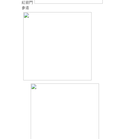
紅箭門
参道