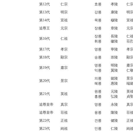
第12代
仁宗
효릉
孝陵
仁宗
第13代
明宗
강릉
康陵
明宗
第14代
宣祖
목릉
穆陵
宣祖
追尊王
元宗
장릉
章陵
元宗
장릉
長陵
仁祖
第16代
仁祖
휘릉
徽陵
荘
第17代
孝宗
영릉
寧陵
孝宗
第18代
顯宗
숭릉
崇陵
顯宗
명릉
明陵
肅宗
第19代
肅宗
익릉
翼陵
仁
의릉
懿陵
景宗
第20代
景宗
혜릉
惠陵
端
원릉
元陵
英祖
第21代
英祖
홍릉
弘陵
貞
追尊皇帝
真宗
영릉
永陵
真宗
追尊皇帝
荘祖
융릉
隆陵
荘祖
第22代
正祖
건릉
健陵
正祖
第23代
純祖
인릉
仁陵
純祖