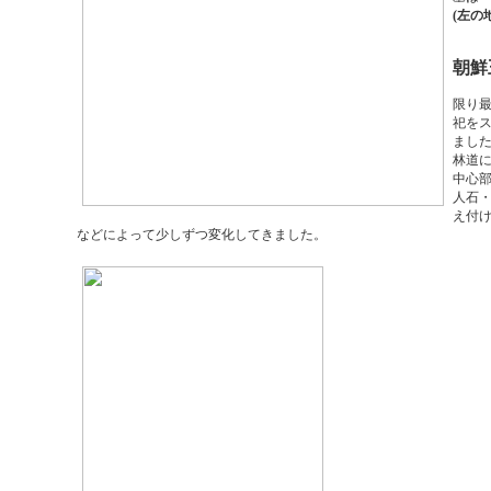
(左
朝鮮
限り
祀を
まし
林道
中心部
人石
え付
などによって少しずつ変化してきました。