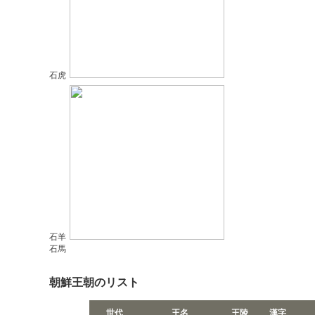
石虎
石羊
石馬
朝鮮王朝のリスト
世代
王名
王陵
漢字