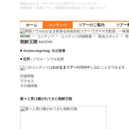
韓国わがまま・オーダーメイド旅行サイトへようこそ！
韓国旅行・韓国ツアー・韓国観光の現地ガイド・個人ガイド
ホーム
コンテンツ
ツアーのご案内
ツアー
HOME
>
コンテンツ
>
コンテンツ詳細検索
>
観光スポット
>
世
朝鮮王陵
ﾁｮｿﾝﾜﾝﾙﾝ
■
Joseonwangreung 조선왕릉
■
住所 :
ソウル・ソウル近郊
このコンテンツは
わがままツアー
利用時申し込むことができます。
詳細情報
アクセス
その他情報
脈々と受け継がれてきた朝鮮王陵