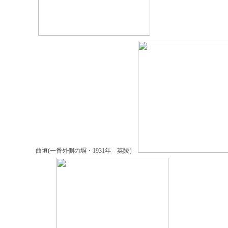
曲垣(一番外側の塀・1931年 英陵）