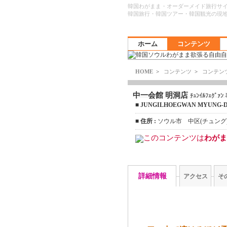
韓国わがまま・オーダーメイド旅行サ
韓国旅行・韓国ツアー・韓国観光の現
ホーム
コンテンツ
HOME
>
コンテンツ
>
コンテン
中一会館 明洞店
ﾁｭﾝｲﾙﾌｪｸﾞｧﾝ 
■
JUNGILHOEGWAN MYUNG
■
住所 :
ソウル市 中区(チュング)
このコンテンツは
わがま
詳細情報
アクセス
そ