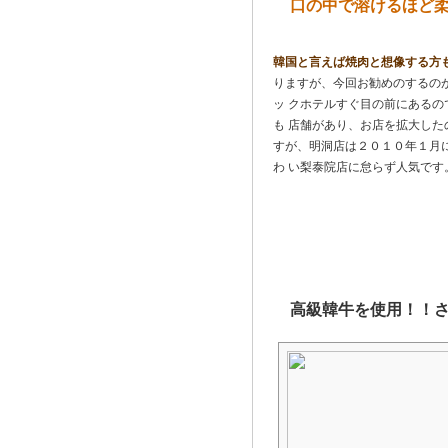
口の中で溶けるほど柔
韓国と言えば焼肉と想像する方
りますが、今回お勧めのするのが
ッ クホテルすぐ目の前にあるの
も 店舗があり、お店を拡大し
すが、明洞店は２０１０年１月
わ い梨泰院店に怠らず人気です
高級韓牛を使用！！