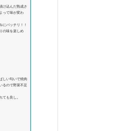
漬け込んだ熟成さ
よって味が変わ
みにバッチリ！！
りの味を楽しめ
ばしい匂いで焼肉
いるので野菜不足
れても良し。