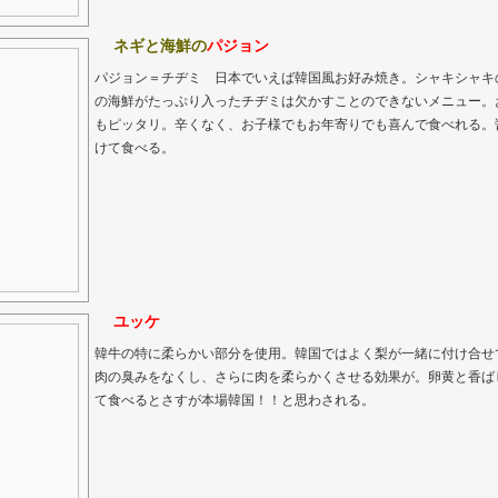
ネギと海鮮の
パジョン
パジョン＝チヂミ 日本でいえば韓国風お好み焼き。シャキシャキ
の海鮮がたっぷり入ったチヂミは欠かすことのできないメニュー。
もピッタリ。辛くなく、お子様でもお年寄りでも喜んで食べれる。
けて食べる。
ユッケ
韓牛の特に柔らかい部分を使用。韓国ではよく梨が一緒に付け合せ
肉の臭みをなくし、さらに肉を柔らかくさせる効果が。卵黄と香ば
て食べるとさすが本場韓国！！と思わされる。