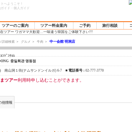
イトへようこそ！
地ガイド・個人ガイド
ツアーのご案内
ツアー料金案内
ご予約
旅行相談
中一会館 明洞店
ツ詳細検索
>
グルメ
>
牛肉
>
ﾐｮﾝﾄﾞﾝﾁｮﾑ
-DONG 중일회관 명동점
 南山洞１街(ナムサンドンイルガ) 6-7 ■
電話番号 :
02-777-3770
まツアー
利用時申し込むことができます。
の他情報