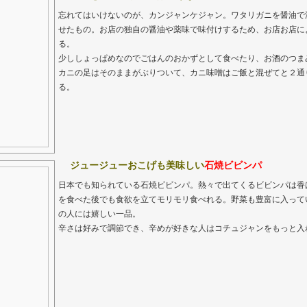
忘れてはいけないのが、カンジャンケジャン。ワタリガニを醤油で
せたもの。お店の独自の醤油や薬味で味付けするため、お店お店に
る。
少ししょっぱめなのでごはんのおかずとして食べたり、お酒のつま
カニの足はそのままがぶりついて、カニ味噌はご飯と混ぜてと２通
る。
ジュージューおこげも美味しい
石焼ビビンパ
日本でも知られている石焼ビビンパ。熱々で出てくるビビンパは香
を食べた後でも食欲を立てモリモリ食べれる。野菜も豊富に入って
の人には嬉しい一品。
辛さは好みで調節でき、辛めが好きな人はコチュジャンをもっと入