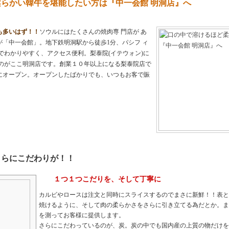
らかい韓牛を堪能したい方は『中一会館 明洞店』へ
も多いはず！！
ソウルにはたくさんの焼肉専 門店が あ
「中一会館」。地下鉄明洞駅から徒歩1分、パシフ ィ
でわかりやすく、アクセス便利。梨泰院(イテウォン)に
たのがここ明洞店です。創業１０年以上になる梨泰院店で
にオープン。オープンしたばかりでも、いつもお客で賑
。
さらにこだわりが！！
１つ１つこだりを、そして丁寧に
カルビやロースは注文と同時にスライスするのでまさに新鮮！！表と
焼けるように、そして肉の柔らかさをさらに引き立てる為だとか。ま
を測ってお客様に提供します。
さらにこだわっているのが、炭。炭の中でも国内産の上質の物だけを