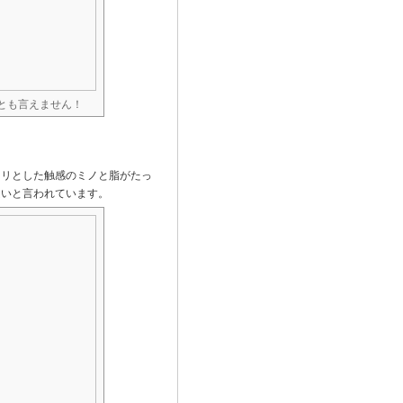
とも言えません！
コリとした触感のミノと脂がたっ
良いと言われています。