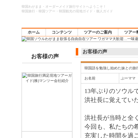
韓国わがまま・オーダーメイド旅行サイトへようこそ！
韓国旅行・韓国ツアー・韓国観光の現地ガイド・個人ガイド
ホーム
コンテンツ
ツアーのご案内
ツアー
お客様の声
お客様の声
韓国語を勉強し始めた妹との旅
お名前
ぷーママ
13年ぶりのソウル
洪社長に覚えてい
洪社長が当時と全
今回も、私たちの
充実した時間を過