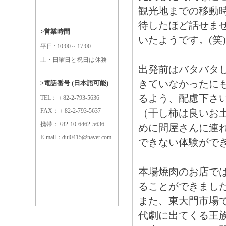
観光地までの移動
待したほど話せま
>営業時間
いたようです。(笑)
平日 : 10:00 ~ 17:00
土・日曜日と祝日は休務
出発前はバタバタ
きていなかったに
>電話番号 (日本語可能)
るよう、配慮下さ
TEL：＋82-2-793-5636
FAX：＋82-2-793-5637
（干し柿は良いお
携帯：+82-10-6462-5636
めに問屋さんに連
E-mail：dui0415@naver.com
できない体験がで
本場焼肉のお店で
ることができまし
また、東大門市場
代劇に出てくる王