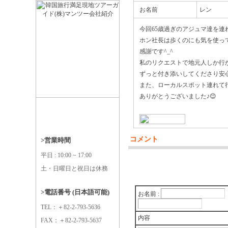
お名前
レン
今回65歳過ぎのアジュマ達を連
ホン社長は歩くのにも気を使っ
感謝です^_^
私のリクエストで地元人しか行
ずっと付き添いしてくださり安
また、ローカルスポット連れて
ありがとうございました♪😊
コメント
>営業時間
平日 : 10:00 ~ 17:00
土・日曜日と祝日は休務
>電話番号 (日本語可能)
お名前 :
TEL：＋82-2-793-5636
内容
FAX：＋82-2-793-5637