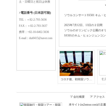
土・日曜日と祝日は休務
>電話番号 (日本語可能)
ソウルコンサートSS501 キム・
TEL：＋82-2-793-5636
2025年7月12日、13日の２日間
FAX：＋82-2-793-5637
ソウルのオリンピック公園のオ
携帯：+82-10-6462-5636
SS501のキム・ヒョンジュンコン
E-mail：dui0415@naver.com
仁
コロナ後、初韓国ソウ…
会社概要
アクセス
本サイト(m2mtour.co