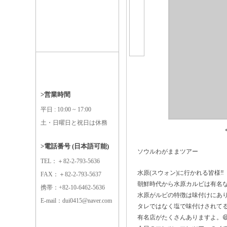
>営業時間
平日 : 10:00 ~ 17:00
土・日曜日と祝日は休務
>電話番号 (日本語可能)
ソウルわがままツアー
TEL：＋82-2-793-5636
水原(スウォン)に行かれる皆様‼️
FAX：＋82-2-793-5637
朝鮮時代から水原カルビは有名
携帯：+82-10-6462-5636
水原がルビの特徴は味付けにあ
E-mail：dui0415@naver.com
タレではなく塩で味付けされて
有名店がたくさんありますよ。