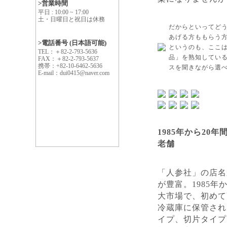
>営業時間
平日 : 10:00 ~ 17:00
土・日曜日と祝日は休務
だからといってど
あげる方ももらう
>電話番号 (日本語可能)
というのも、ここ
TEL：＋82-2-793-5636
品」を熟知してい
FAX：＋82-2-793-5637
携帯：+82-10-6462-5636
スを聞きながら選
E-mail：dui0415@naver.com
1985年から2
老舗
「人参社」の店名
が豊富。1985
大市場で、初めて
冷蔵庫に保管され
イプ、切片タイプ