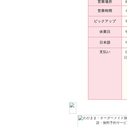
営業場所
南
営業時間
６
ビックアップ
休業日
年
日本語
支払い
信
日